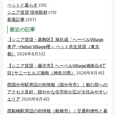
ペットと暮らす
(30)
シニア賃貸 現地取材
(10)
新着記事
(207)
最近の記事
【シニア賃貸・葛飾区】旭化成「ヘーベルVillage
奥戸 ~Hebel Village櫻～ ペット共生賃貸（東京
都）
2026年8月5日
【シニア賃貸・藤沢市】ヘーベルVillage湘南台4丁
目|サニーヒルズ湘南（神奈川県）
2026年8月4日
西国分寺駅周辺の街情報（国分寺市）｜都心部への
アクセス良好、穏やかな住宅街が広がる住みやすい
エリア
2026年8月4日
西船橋駅周辺の街情報（船橋市）｜交通利便性と暮