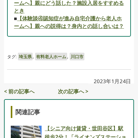
ームへ】親にどう話した？施設入居をすすめる
とき
■
【体験談④認知症が進み自宅介護から老人ホ
ームへ】親への説得は？身内との話し合いは？
タグ:
埼玉県
,
有料老人ホーム
,
川口市
2023年1月24日
< 前の記事へ
次の記事へ >
関連記事
【シニア向け賃貸・世田谷区】駅
徒歩2分！「ライオンズステーショ