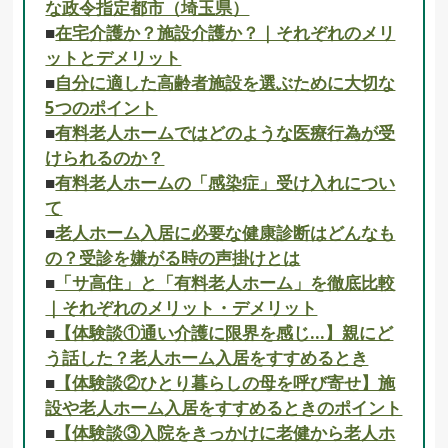
な政令指定都市（埼玉県）
■
在宅介護か？施設介護か？｜それぞれのメリ
ットとデメリット
■
自分に適した高齢者施設を選ぶために大切な
5つのポイント
■
有料老人ホームではどのような医療行為が受
けられるのか？
■
有料老人ホームの「感染症」受け入れについ
て
■
老人ホーム入居に必要な健康診断はどんなも
の？受診を嫌がる時の声掛けとは
■
「サ高住」と「有料老人ホーム」を徹底比較
｜それぞれのメリット・デメリット
■
【体験談①通い介護に限界を感じ…】親にど
う話した？老人ホーム入居をすすめるとき
■
【体験談②ひとり暮らしの母を呼び寄せ】施
設や老人ホーム入居をすすめるときのポイント
■
【体験談③入院をきっかけに老健から老人ホ