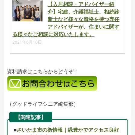
【入居相談・アドバイザー紹
介】宅建、介護福祉士、相続診
断士など様々な資格を持つ専任
アドバイザーが、住まいに関す
る様々なご相談に対応いたします。
2021年6月10日
資料請求はこちらからどうぞ！
（グッドライフシニア編集部）
【関連記事】
■
さいたま市の街情報｜緑豊かでアクセス良好