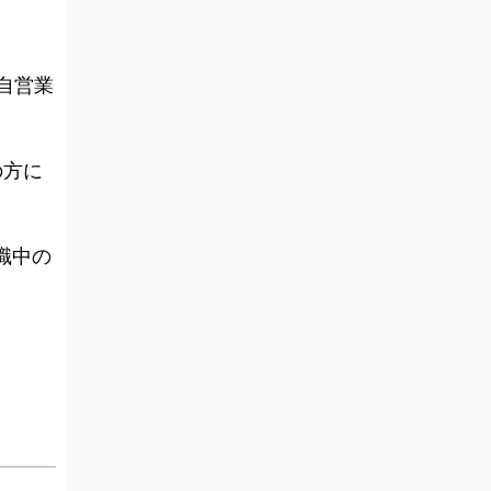
自営業
の方に
職中の