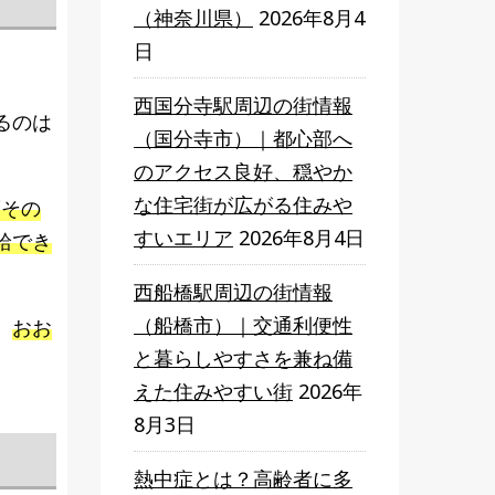
（神奈川県）
2026年8月4
日
西国分寺駅周辺の街情報
るのは
（国分寺市）｜都心部へ
のアクセス良好、穏やか
な住宅街が広がる住みや
度その
すいエリア
2026年8月4日
給でき
西船橋駅周辺の街情報
（船橋市）｜交通利便性
、
おお
と暮らしやすさを兼ね備
えた住みやすい街
2026年
8月3日
熱中症とは？高齢者に多