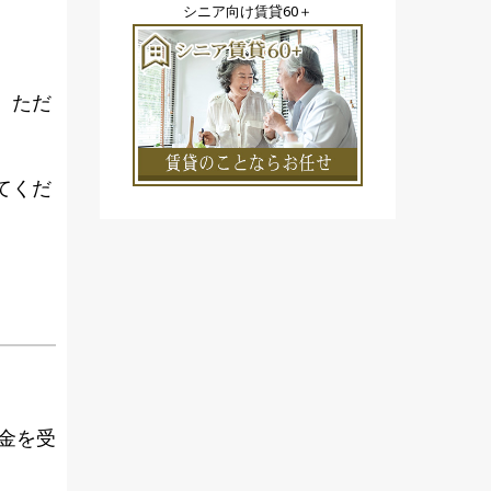
シニア向け賃貸60＋
。ただ
。
てくだ
金を受