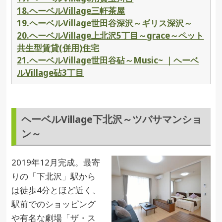
18.ヘーベルVillage三軒茶屋
19.ヘーベルVillage世田谷深沢～ギリス深沢～
20.ヘーベルVillage上北沢5丁目～grace～ペット
共生型賃貸(併用)住宅
21.ヘーベルVillage世田谷砧～Music~ ｜ヘーベ
ルVillage砧3丁目
ヘーベルVillage下北沢～ツバサマンショ
ン～
2019年12月完成。最寄
りの「下北沢」駅から
は徒歩4分とほど近く、
駅前でのショッピング
や有名な劇場「ザ・ス