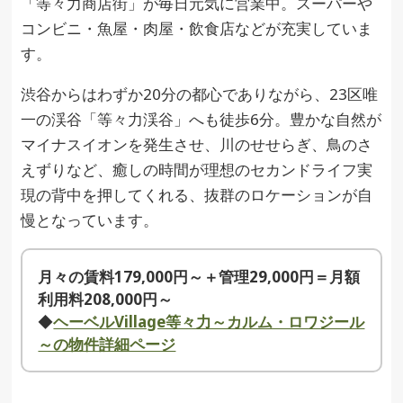
「等々力商店街」が毎日元気に営業中。スーパーや
コンビニ・魚屋・肉屋・飲食店などが充実していま
す。
渋谷からはわずか20分の都心でありながら、23区唯
一の渓谷「等々力渓谷」へも徒歩6分。豊かな自然が
マイナスイオンを発生させ、川のせせらぎ、鳥のさ
えずりなど、癒しの時間が理想のセカンドライフ実
現の背中を押してくれる、抜群のロケーションが自
慢となっています。
月々の賃料179,000円～＋管理29,000円＝月額
利用料208,000円～
◆
ヘーベルVillage等々力～カルム・ロワジール
～の物件詳細ページ