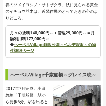
春のソメイヨシノ・サトザクラ、秋に見られる黄金
のイチョウ並木は、近隣住民のとっておきの心のよ
りどころ。
月々の賃料148,000円～＋管理29,000円～＝月
額利用料177,000円～
◆
ヘーベルVillage駒沢公園～ベルデ深沢～の物
件詳細ページ
ヘーベルVillage千歳船橋～グレイス映～
2017年7月完成。小田
急線「千歳船橋」駅か
ら徒歩6分。駅を出ると