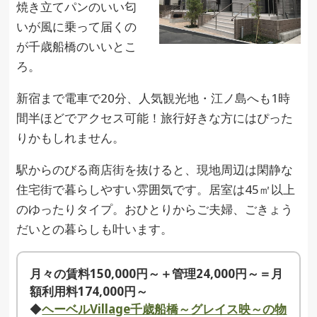
焼き立てパンのいい匂
いが風に乗って届くの
が千歳船橋のいいとこ
ろ。
新宿まで電車で20分、人気観光地・江ノ島へも1時
間半ほどでアクセス可能！旅行好きな方にはぴった
りかもしれません。
駅からのびる商店街を抜けると、現地周辺は閑静な
住宅街で暮らしやすい雰囲気です。居室は45㎡以上
のゆったりタイプ。おひとりからご夫婦、ごきょう
だいとの暮らしも叶います。
月々の賃料150,000円～＋管理24,000円～＝月
額利用料174,000円～
◆
ヘーベルVillage千歳船橋～グレイス映～の物