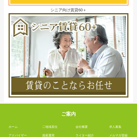
シニア向け賃貸60＋
ご案内
ホーム
二地域居住
会社概要
求人募集
アドバイザー
資産運用
ライター紹介
メルマガ登録