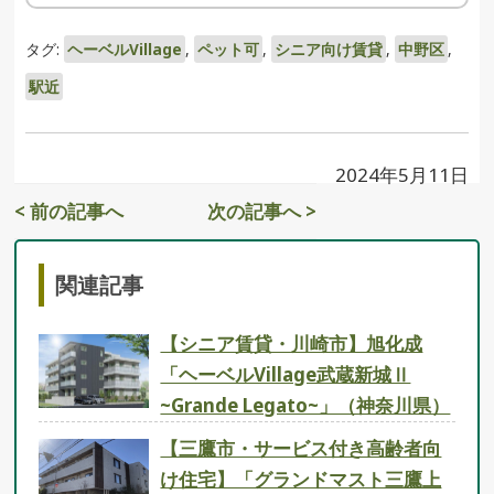
タグ:
ヘーベルVillage
,
ペット可
,
シニア向け賃貸
,
中野区
,
駅近
2024年5月11日
< 前の記事へ
次の記事へ >
関連記事
【シニア賃貸・川崎市】旭化成
「ヘーベルVillage武蔵新城Ⅱ
~Grande Legato~」（神奈川県）
【三鷹市・サービス付き高齢者向
け住宅】「グランドマスト三鷹上