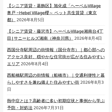
【シニア賃貸・葛飾区】旭化成「ヘーベルVillage
奥戸 ~Hebel Village櫻～ ペット共生賃貸（東京
都）
2026年8月5日
【シニア賃貸・藤沢市】ヘーベルVillage湘南台4丁
目|サニーヒルズ湘南（神奈川県）
2026年8月4日
西国分寺駅周辺の街情報（国分寺市）｜都心部への
アクセス良好、穏やかな住宅街が広がる住みやすい
エリア
2026年8月4日
西船橋駅周辺の街情報（船橋市）｜交通利便性と暮
らしやすさを兼ね備えた住みやすい街
2026年8月3
日
熱中症とは？高齢者に多い初期症状と事例から学ぶ
予防・対処法
2026年7月31日