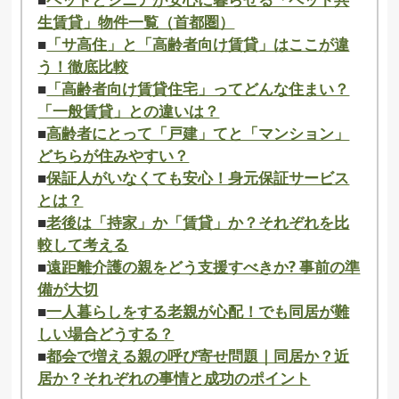
生賃貸」物件一覧（首都圏）
■
「サ高住」と「高齢者向け賃貸」はここが違
う！徹底比較
■
「高齢者向け賃貸住宅」ってどんな住まい？
「一般賃貸」との違いは？
■
高齢者にとって「戸建」てと「マンション」
どちらが住みやすい？
■
保証人がいなくても安心！身元保証サービス
とは？
■
老後は「持家」か「賃貸」か？それぞれを比
較して考える
■
遠距離介護の親をどう支援すべきか? 事前の準
備が大切
■
一人暮らしをする老親が心配！でも同居が難
しい場合どうする？
■
都会で増える親の呼び寄せ問題｜同居か？近
居か？それぞれの事情と成功のポイント