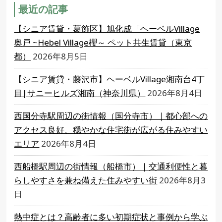
最近の記事
【シニア賃貸・葛飾区】旭化成「ヘーベルVillage
奥戸 ~Hebel Village櫻～ ペット共生賃貸（東京
都）
2026年8月5日
【シニア賃貸・藤沢市】ヘーベルVillage湘南台4丁
目|サニーヒルズ湘南（神奈川県）
2026年8月4日
西国分寺駅周辺の街情報（国分寺市）｜都心部への
アクセス良好、穏やかな住宅街が広がる住みやすい
エリア
2026年8月4日
西船橋駅周辺の街情報（船橋市）｜交通利便性と暮
らしやすさを兼ね備えた住みやすい街
2026年8月3
日
熱中症とは？高齢者に多い初期症状と事例から学ぶ