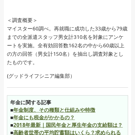
＜調査概要＞
マイスター60調べ。再就職に成功した33歳から79歳
までの全派遣スタッフ男女計310名を対象にアンケ
ートを実施。全有効回答数162名の中から60歳以上
の方の回答（男女計150名）を抽出し調査対象とし
たものです。
(グッドライフシニア編集部）
年金に関する記事
■
年金制度、その種類と仕組みや特徴
■
年金にも税金がかかるの？
■
2018年最新｜国民年金と厚生年金の支給額は？
■
高齢者世帯の平均貯蓄額はいくら？求められる