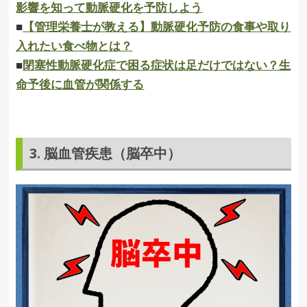
影響を知って動脈硬化を予防しよう
■
【管理栄養士が教える】動脈硬化予防の食事や取り
入れたい食べ物とは？
■
閉塞性動脈硬化症で困る症状は足だけではない？生
命予後に血管が関係する
3. 脳血管疾患（脳卒中）