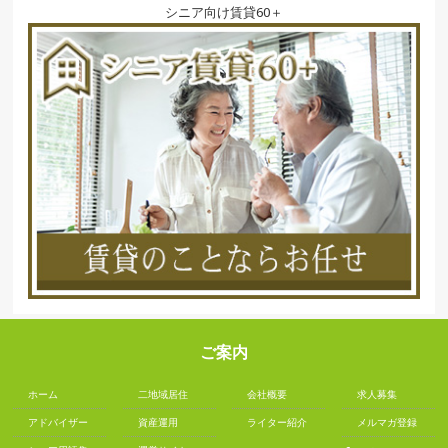
シニア向け賃貸60＋
ご案内
ホーム
二地域居住
会社概要
求人募集
アドバイザー
資産運用
ライター紹介
メルマガ登録