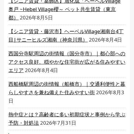
【シニア賃貸・葛飾区】旭化成「ヘーベルVillage
奥戸 ~Hebel Village櫻～ ペット共生賃貸（東京
都）
2026年8月5日
【シニア賃貸・藤沢市】ヘーベルVillage湘南台4丁
目|サニーヒルズ湘南（神奈川県）
2026年8月4日
西国分寺駅周辺の街情報（国分寺市）｜都心部への
アクセス良好、穏やかな住宅街が広がる住みやすい
エリア
2026年8月4日
西船橋駅周辺の街情報（船橋市）｜交通利便性と暮
らしやすさを兼ね備えた住みやすい街
2026年8月3
日
熱中症とは？高齢者に多い初期症状と事例から学ぶ
予防・対処法
2026年7月31日