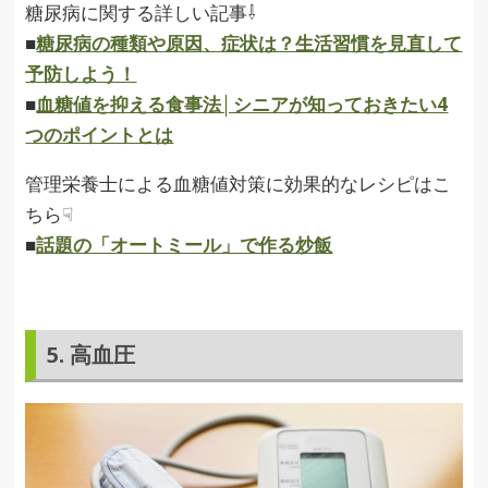
糖尿病に関する詳しい記事⇩
■
糖尿病の種類や原因、症状は？生活習慣を見直して
予防しよう！
■
血糖値を抑える食事法│シニアが知っておきたい4
つのポイントとは
管理栄養士による血糖値対策に効果的なレシピはこ
ちら☟
■
話題の「オートミール」で作る炒飯
5. 高血圧