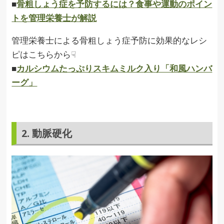
■
骨粗しょう症を予防するには？食事や運動のポイン
トを管理栄養士が解説
管理栄養士による骨粗しょう症予防に効果的なレシ
ピはこちらから☟
■
カルシウムたっぷりスキムミルク入り「和風ハンバ
ーグ」
2. 動脈硬化