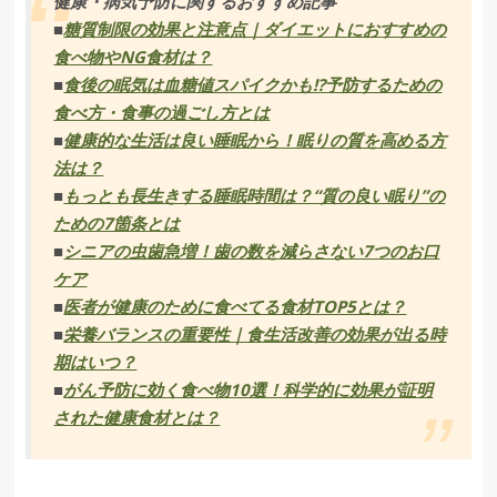
健康・病気予防に関するおすすめ記事
■
糖質制限の効果と注意点｜ダイエットにおすすめの
食べ物やNG食材は？
■
食後の眠気は血糖値スパイクかも!?予防するための
食べ方・食事の過ごし方とは
■
健康的な生活は良い睡眠から！眠りの質を高める方
法は？
■
もっとも長生きする睡眠時間は？“質の良い眠り”の
ための7箇条とは
■
シニアの虫歯急増！歯の数を減らさない7つのお口
ケア
■
医者が健康のために食べてる食材TOP5とは？
■
栄養バランスの重要性｜食生活改善の効果が出る時
期はいつ？
■
がん予防に効く食べ物10選！科学的に効果が証明
された健康食材とは？