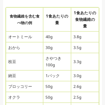
1食あたりの
1食あたりの
食物繊維を含む食
食物繊維の
量
べ物の例
量
オートミール
40g
3.8g
おから
30g
3.5g
さやつき
枝豆
3.3g
100g
納豆
1パック
3.0g
ブロッコリー
50g
2.6g
オクラ
50g
2.5g