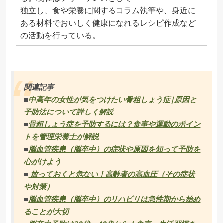
独立し、食や栄養に関するコラム執筆や、身近に
ある材料でおいしく健康になれるレシピ作成など
の活動を行っている。
関連記事
■
中高年の女性が気をつけたい骨粗しょう症|原因と
予防法について詳しく解説
■
骨粗しょう症を予防するには？食事や運動のポイン
トを管理栄養士が解説
■
脳血管疾患（脳卒中）の症状や原因を知って予防を
心がけよう
■
放っておくと危ない！高齢者の高血圧（その症状
や対策）
■
脳血管疾患（脳卒中）のリハビリは急性期から始め
ることが大切