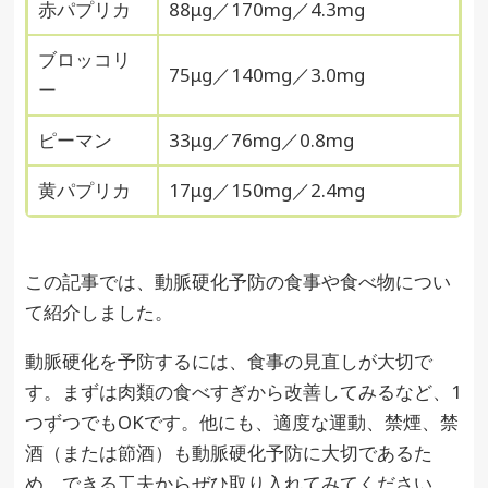
赤パプリカ
88μg／170mg／4.3mg
ブロッコリ
75μg／140mg／3.0mg
ー
ピーマン
33μg／76mg／0.8mg
黄パプリカ
17μg／150mg／2.4mg
この記事では、動脈硬化予防の食事や食べ物につい
て紹介しました。
動脈硬化を予防するには、食事の見直しが大切で
す。まずは肉類の食べすぎから改善してみるなど、1
つずつでもOKです。他にも、適度な運動、禁煙、禁
酒（または節酒）も動脈硬化予防に大切であるた
め、できる工夫からぜひ取り入れてみてください