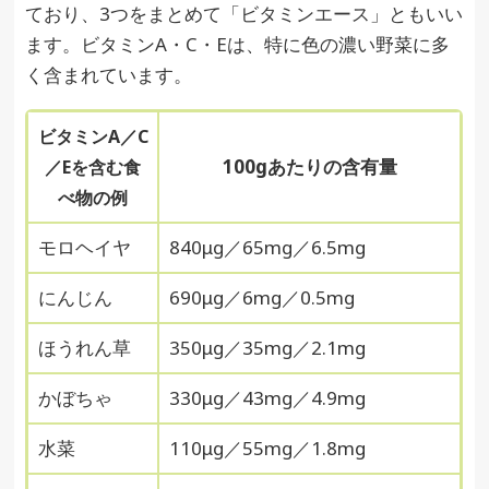
ており、3つをまとめて「ビタミンエース」ともいい
ます。ビタミンA・C・Eは、特に色の濃い野菜に多
く含まれています。
ビタミンA／C
100gあたりの含有量
／Eを含む食
べ物の例
モロヘイヤ
840μg／65mg／6.5mg
にんじん
690μg／6mg／0.5mg
ほうれん草
350μg／35mg／2.1mg
かぼちゃ
330μg／43mg／4.9mg
水菜
110μg／55mg／1.8mg