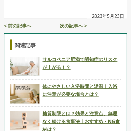
2023年5月23日
< 前の記事へ
次の記事へ >
関連記事
サルコペニア肥満で認知症のリスク
が上がる！？
体にやさしい入浴時間と湯温｜入浴
に注意が必要な場合とは？
糖質制限とは？効果と注意点、無理
なく続ける食事法｜おすすめ・NG食
材は？