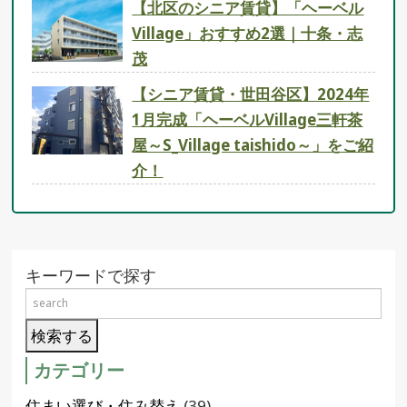
【北区のシニア賃貸】「ヘーベル
Village」おすすめ2選｜十条・志
茂
【シニア賃貸・世田谷区】2024年
1月完成「ヘーベルVillage三軒茶
屋～S_Village taishido～」をご紹
介！
キーワードで探す
カテゴリー
住まい選び・住み替え
(39)