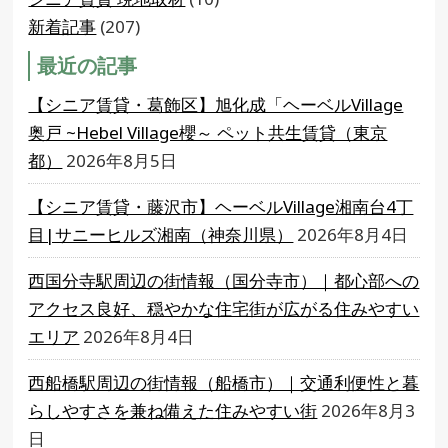
新着記事
(207)
最近の記事
【シニア賃貸・葛飾区】旭化成「ヘーベルVillage
奥戸 ~Hebel Village櫻～ ペット共生賃貸（東京
都）
2026年8月5日
【シニア賃貸・藤沢市】ヘーベルVillage湘南台4丁
目|サニーヒルズ湘南（神奈川県）
2026年8月4日
西国分寺駅周辺の街情報（国分寺市）｜都心部への
アクセス良好、穏やかな住宅街が広がる住みやすい
エリア
2026年8月4日
西船橋駅周辺の街情報（船橋市）｜交通利便性と暮
らしやすさを兼ね備えた住みやすい街
2026年8月3
日