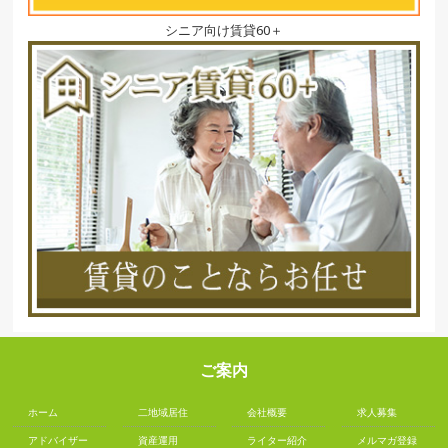
シニア向け賃貸60＋
ご案内
ホーム
二地域居住
会社概要
求人募集
アドバイザー
資産運用
ライター紹介
メルマガ登録