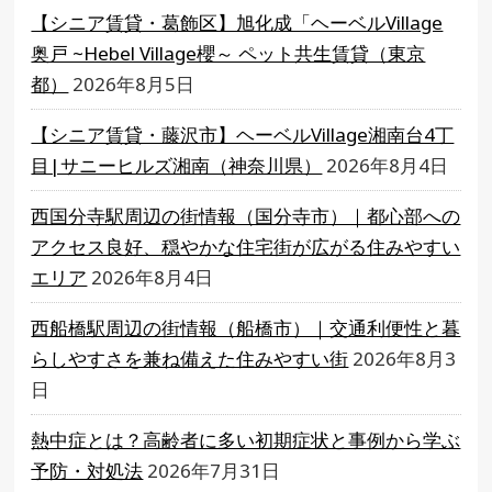
【シニア賃貸・葛飾区】旭化成「ヘーベルVillage
奥戸 ~Hebel Village櫻～ ペット共生賃貸（東京
都）
2026年8月5日
【シニア賃貸・藤沢市】ヘーベルVillage湘南台4丁
目|サニーヒルズ湘南（神奈川県）
2026年8月4日
西国分寺駅周辺の街情報（国分寺市）｜都心部への
アクセス良好、穏やかな住宅街が広がる住みやすい
エリア
2026年8月4日
西船橋駅周辺の街情報（船橋市）｜交通利便性と暮
らしやすさを兼ね備えた住みやすい街
2026年8月3
日
熱中症とは？高齢者に多い初期症状と事例から学ぶ
予防・対処法
2026年7月31日