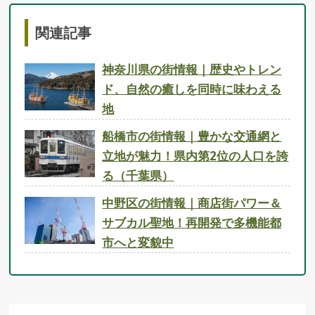
関連記事
神奈川県の街情報｜歴史やトレン
ド、自然の癒しを同時に味わえる
地
船橋市の街情報｜豊かな交通網と
立地が魅力！県内第2位の人口を誇
る（千葉県）
中野区の街情報｜商店街パワー＆
サブカル聖地！再開発で多機能都
市へと変貌中