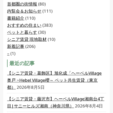
首都圏の街情報
(80)
内覧会＆お知らせ
(111)
書籍紹介
(110)
おすすめの住まい
(383)
ペットと暮らす
(30)
シニア賃貸 現地取材
(10)
新着記事
(206)
–
(1)
最近の記事
【シニア賃貸・葛飾区】旭化成「ヘーベルVillage
奥戸 ~Hebel Village櫻～ ペット共生賃貸（東京
都）
2026年8月5日
【シニア賃貸・藤沢市】ヘーベルVillage湘南台4丁
目|サニーヒルズ湘南（神奈川県）
2026年8月4日