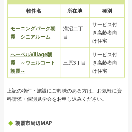
物件名
所在地
種別
サービス付
モーニングパーク朝
溝沼二丁
き高齢者向
霞 シニアルーム
目
け住宅
へーベルVillage朝
サービス付
霞 ～ウェルコート
三原3丁目
き高齢者向
朝霞～
け住宅
上記の物件・施設にご興味のある方は、お気軽に資
料請求・個別見学会をお申し込みください。
朝霞市周辺MAP