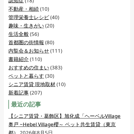
認知症
(18)
不動産・相続
(10)
管理栄養士レシピ
(40)
趣味・生きがい
(20)
生活全般
(56)
首都圏の街情報
(80)
内覧会＆お知らせ
(111)
書籍紹介
(110)
おすすめの住まい
(383)
ペットと暮らす
(30)
シニア賃貸 現地取材
(10)
新着記事
(207)
最近の記事
【シニア賃貸・葛飾区】旭化成「ヘーベルVillage
奥戸 ~Hebel Village櫻～ ペット共生賃貸（東京
都）
2026年8月5日