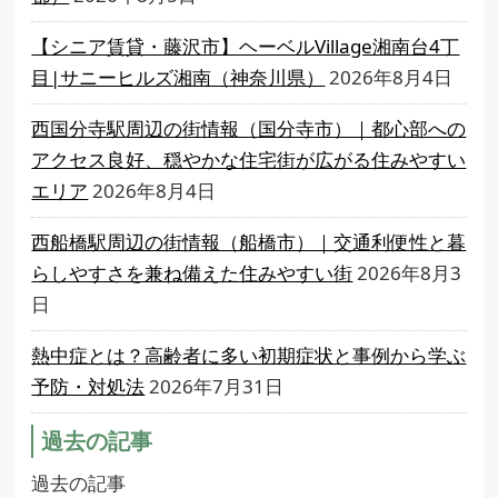
【シニア賃貸・藤沢市】ヘーベルVillage湘南台4丁
目|サニーヒルズ湘南（神奈川県）
2026年8月4日
西国分寺駅周辺の街情報（国分寺市）｜都心部への
アクセス良好、穏やかな住宅街が広がる住みやすい
エリア
2026年8月4日
西船橋駅周辺の街情報（船橋市）｜交通利便性と暮
らしやすさを兼ね備えた住みやすい街
2026年8月3
日
熱中症とは？高齢者に多い初期症状と事例から学ぶ
予防・対処法
2026年7月31日
過去の記事
過去の記事