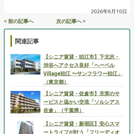
2026年6月10日
< 前の記事へ
次の記事へ >
関連記事
【シニア賃貸・狛江市】下北沢・
渋谷へアクセス良好「ヘーベル
Village狛江 〜サンフラワー狛江」
（東京都）
【シニア賃貸・佐倉市】充実のサ
ービスと温かい交流「ソルシアス
佐倉」（千葉県）
【シニア賃貸・新宿区】安心スマ
ートライフが叶う「フリーディオ