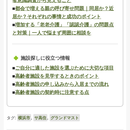
者意識調査から見えること
■
都会で増える親の呼び寄せ問題｜同居か？近
居か？それぞれの事情と成功のポイント
■
増加する「老老介護」「認認介護」の問題点
と対策｜一人で悩まず周囲に相談を
施設探しに役立つ情報
■
ご自分に適した施設を選ぶために大切な項目
■
高齢者施設を見学するときのポイント
■
高齢者施設の申し込みから入居までの流れ
■
高齢者施設の契約時に注意する点
タグ:
横浜市
,
サ高住
,
グランドマスト