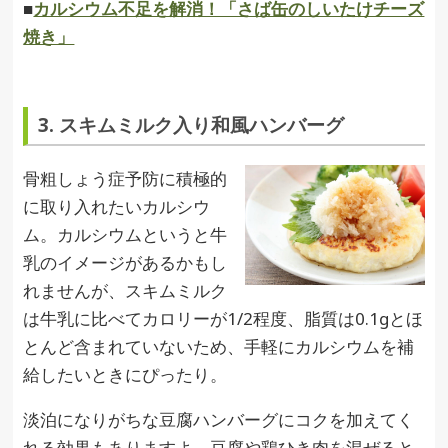
■
カルシウム不足を解消！「さば缶のしいたけチーズ
焼き」
3. スキムミルク入り和風ハンバーグ
骨粗しょう症予防に積極的
に取り入れたいカルシウ
ム。カルシウムというと牛
乳のイメージがあるかもし
れませんが、スキムミルク
は牛乳に比べてカロリーが1/2程度、脂質は0.1gとほ
とんど含まれていないため、手軽にカルシウムを補
給したいときにぴったり。
淡泊になりがちな豆腐ハンバーグにコクを加えてく
れる効果もありますよ。豆腐や鶏ひき肉を混ぜると