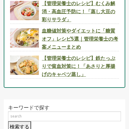
【管理栄養士のレシピ】むくみ解
消・高血圧予防に！「蒸し大豆の
彩りサラダ」
血糖値対策やダイエットに「糖質
オフ」レシピ5選｜管理栄養士の考
案メニューまとめ
【管理栄養士のレシピ】鉄たっぷ
りで貧血対策に！「あさりと厚揚
げのキャベツ蒸し」
キーワードで探す