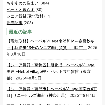
おすすめの住まい
(384)
ペットと暮らす
(30)
シニア賃貸 現地取材
(11)
新着記事
(208)
最近の記事
【現地取材】ヘーベルVillage南浦和Ⅳ～春夏秋冬
～｜駅徒歩13分のシニア向け賃貸（川口市）
2026
年8月10日
【シニア賃貸・葛飾区】旭化成「ヘーベルVillage
奥戸 ~Hebel Village櫻～ ペット共生賃貸（東京
都）
2026年8月5日
【シニア賃貸・藤沢市】ヘーベルVillage湘南台4丁
目|サニーヒルズ湘南（神奈川県）
2026年8月4日