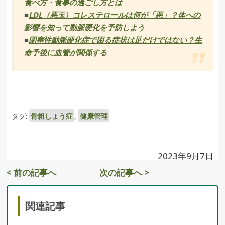
食べ方・食事の過ごし方とは
■
LDL（悪玉）コレステロールは何が「悪」？体への
影響を知って動脈硬化を予防しよう
■
閉塞性動脈硬化症で困る症状は足だけではない？生
命予後に血管が関係する
タグ:
骨粗しょう症
,
健康管理
2023年9月7日
< 前の記事へ
次の記事へ >
関連記事