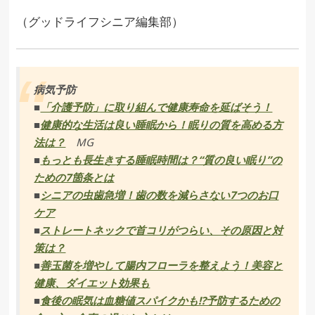
（グッドライフシニア編集部）
病気予防
■
「介護予防」に取り組んで健康寿命を延ばそう！
■
健康的な生活は良い睡眠から！眠りの質を高める方
法は？
MG
■
もっとも長生きする睡眠時間は？“質の良い眠り”の
ための7箇条とは
■
シニアの虫歯急増！歯の数を減らさない7つのお口
ケア
■
ストレートネックで首コリがつらい、その原因と対
策は？
■
善玉菌を増やして腸内フローラを整えよう！美容と
健康、ダイエット効果も
■
食後の眠気は血糖値スパイクかも!?予防するための