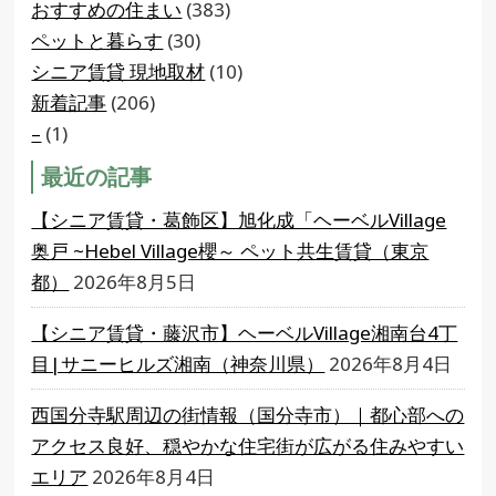
おすすめの住まい
(383)
ペットと暮らす
(30)
シニア賃貸 現地取材
(10)
新着記事
(206)
–
(1)
最近の記事
【シニア賃貸・葛飾区】旭化成「ヘーベルVillage
奥戸 ~Hebel Village櫻～ ペット共生賃貸（東京
都）
2026年8月5日
【シニア賃貸・藤沢市】ヘーベルVillage湘南台4丁
目|サニーヒルズ湘南（神奈川県）
2026年8月4日
西国分寺駅周辺の街情報（国分寺市）｜都心部への
アクセス良好、穏やかな住宅街が広がる住みやすい
エリア
2026年8月4日