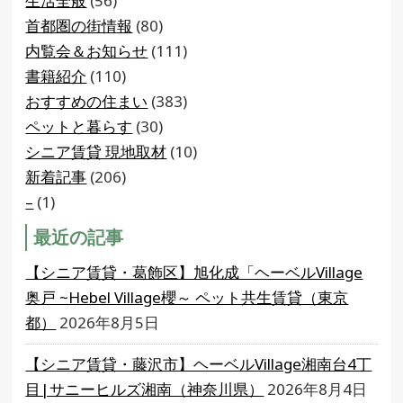
生活全般
(56)
首都圏の街情報
(80)
内覧会＆お知らせ
(111)
書籍紹介
(110)
おすすめの住まい
(383)
ペットと暮らす
(30)
シニア賃貸 現地取材
(10)
新着記事
(206)
–
(1)
最近の記事
【シニア賃貸・葛飾区】旭化成「ヘーベルVillage
奥戸 ~Hebel Village櫻～ ペット共生賃貸（東京
都）
2026年8月5日
【シニア賃貸・藤沢市】ヘーベルVillage湘南台4丁
目|サニーヒルズ湘南（神奈川県）
2026年8月4日