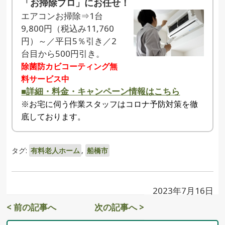
「お掃除プロ」にお任せ！
エアコンお掃除⇒1台
9,800円（税込み11,760
円）～／平日5％引き／2
台目から500円引き。
除菌防カビコーティング無
料サービス中
■詳細・料金・キャンペーン情報はこちら
※お宅に伺う作業スタッフはコロナ予防対策を徹
底しております。
タグ:
有料老人ホーム
,
船橋市
2023年7月16日
< 前の記事へ
次の記事へ >