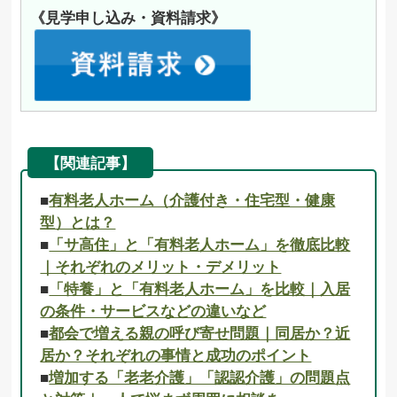
《見学申し込み・資料請求》
【関連記事】
■
有料老人ホーム（介護付き・住宅型・健康
型）とは？
■
「サ高住」と「有料老人ホーム」を徹底比較
｜それぞれのメリット・デメリット
■
「特養」と「有料老人ホーム」を比較｜入居
の条件・サービスなどの違いなど
■
都会で増える親の呼び寄せ問題｜同居か？近
居か？それぞれの事情と成功のポイント
■
増加する「老老介護」「認認介護」の問題点