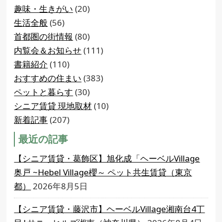
趣味・生きがい
(20)
生活全般
(56)
首都圏の街情報
(80)
内覧会＆お知らせ
(111)
書籍紹介
(110)
おすすめの住まい
(383)
ペットと暮らす
(30)
シニア賃貸 現地取材
(10)
新着記事
(207)
最近の記事
【シニア賃貸・葛飾区】旭化成「ヘーベルVillage
奥戸 ~Hebel Village櫻～ ペット共生賃貸（東京
都）
2026年8月5日
【シニア賃貸・藤沢市】ヘーベルVillage湘南台4丁