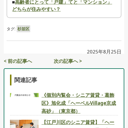
■
高齢者にとって「戸建」てと「マンション」
どちらが住みやすい？
タグ:
杉並区
2025年8月25日
< 前の記事へ
次の記事へ >
関連記事
《個別内覧会・シニア賃貸・葛飾
区》旭化成「ヘーベルVillage京成
高砂」（東京都）
【江戸川区のシニア賃貸】「ヘー