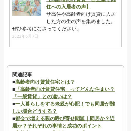
住への入居者の声】
サ高住や高齢者向け賃貸に入居
した方の生の声を集めました。
ぜひ参考になさってください。
2022年6月7日
関連記事
■
高齢者向け賃貸住宅とは？
■
「高齢者向け賃貸住宅」ってどんな住まい？
「一般賃貸」との違いは？
■
一人暮らしをする老親が心配！でも同居が難
しい場合どうする？
■
都会で増える親の呼び寄せ問題｜同居か？近
居か？それぞれの事情と成功のポイント