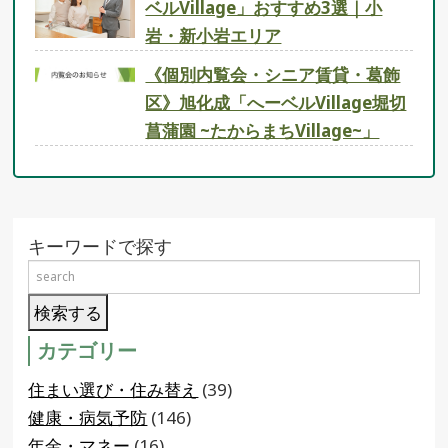
ベルVillage」おすすめ3選｜小
岩・新小岩エリア
《個別内覧会・シニア賃貸・葛飾
区》旭化成「へーベルVillage堀切
菖蒲園 ~たからまちVillage~」
キーワードで探す
カテゴリー
住まい選び・住み替え
(39)
健康・病気予防
(146)
年金・マネー
(16)