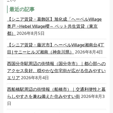
最近の記事
【シニア賃貸・葛飾区】旭化成「ヘーベルVillage
奥戸 ~Hebel Village櫻～ ペット共生賃貸（東京
都）
2026年8月5日
【シニア賃貸・藤沢市】ヘーベルVillage湘南台4丁
目|サニーヒルズ湘南（神奈川県）
2026年8月4日
西国分寺駅周辺の街情報（国分寺市）｜都心部への
アクセス良好、穏やかな住宅街が広がる住みやすい
エリア
2026年8月4日
西船橋駅周辺の街情報（船橋市）｜交通利便性と暮
らしやすさを兼ね備えた住みやすい街
2026年8月3
日