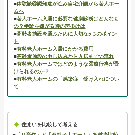
■
体験談④認知症が進み自宅介護から老人ホー
ムへ
■
老人ホーム入居に必要な健康診断はどんなも
の？受診を嫌がる時の声掛けは
■
高齢者施設を選ぶために大切な5つのポイン
ト
■
有料老人ホーム入居にかかる費用
■
高齢者施設の申し込みから入居までの流れ
■
有料老人ホームではどのような医療行為が受
けられるのか？
■
有料老人ホームの「感染症」受け入れについ
て
住まいを比較して考える
■
「サ高住」と「有料老人ホーム」を徹底比較