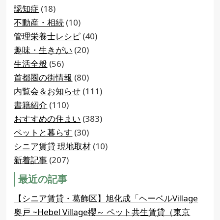
認知症
(18)
不動産・相続
(10)
管理栄養士レシピ
(40)
趣味・生きがい
(20)
生活全般
(56)
首都圏の街情報
(80)
内覧会＆お知らせ
(111)
書籍紹介
(110)
おすすめの住まい
(383)
ペットと暮らす
(30)
シニア賃貸 現地取材
(10)
新着記事
(207)
最近の記事
【シニア賃貸・葛飾区】旭化成「ヘーベルVillage
奥戸 ~Hebel Village櫻～ ペット共生賃貸（東京