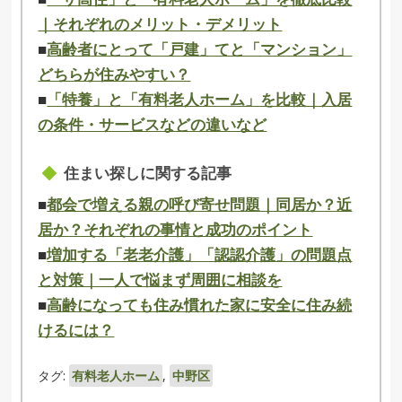
｜それぞれのメリット・デメリット
■
高齢者にとって「戸建」てと「マンション」
どちらが住みやすい？
■
「特養」と「有料老人ホーム」を比較｜入居
の条件・サービスなどの違いなど
住まい探しに関する記事
■
都会で増える親の呼び寄せ問題｜同居か？近
居か？それぞれの事情と成功のポイント
■
増加する「老老介護」「認認介護」の問題点
と対策｜一人で悩まず周囲に相談を
■
高齢になっても住み慣れた家に安全に住み続
けるには？
タグ:
有料老人ホーム
,
中野区