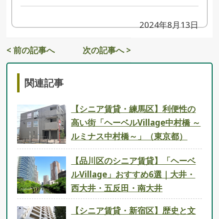
2024年8月13日
< 前の記事へ
次の記事へ >
関連記事
【シニア賃貸・練馬区】利便性の
高い街「ヘーベルVillage中村橋 ～
ルミナス中村橋～」（東京都）
【品川区のシニア賃貸】「ヘーベ
ルVillage」おすすめ6選｜大井・
西大井・五反田・南大井
【シニア賃貸・新宿区】歴史と文