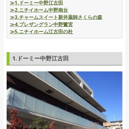
≫1.ドーミー中野江古田
≫2.ニチイホーム中野南台
≫3.チャームスイート新井薬師さくらの森
≫4.プレザングラン中野鷺宮
≫5.ニチイホーム江古田の杜
1.ドーミー中野江古田