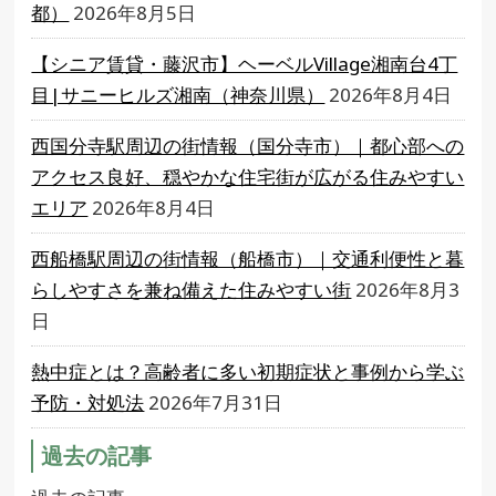
都）
2026年8月5日
【シニア賃貸・藤沢市】ヘーベルVillage湘南台4丁
目|サニーヒルズ湘南（神奈川県）
2026年8月4日
西国分寺駅周辺の街情報（国分寺市）｜都心部への
アクセス良好、穏やかな住宅街が広がる住みやすい
エリア
2026年8月4日
西船橋駅周辺の街情報（船橋市）｜交通利便性と暮
らしやすさを兼ね備えた住みやすい街
2026年8月3
日
熱中症とは？高齢者に多い初期症状と事例から学ぶ
予防・対処法
2026年7月31日
過去の記事