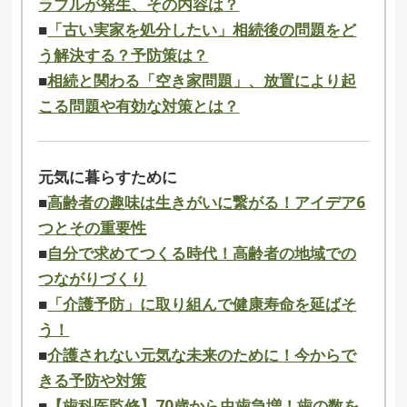
ラブルが発生、その内容は？
■
「古い実家を処分したい」相続後の問題をど
う解決する？予防策は？
■
相続と関わる「空き家問題」、放置により起
こる問題や有効な対策とは？
元気に暮らすために
■
高齢者の趣味は生きがいに繋がる！アイデア6
つとその重要性
■
自分で求めてつくる時代！高齢者の地域での
つながりづくり
■
「介護予防」に取り組んで健康寿命を延ばそ
う！
■
介護されない元気な未来のために！今からで
きる予防や対策
■
【歯科医監修】70歳から虫歯急増！歯の数を