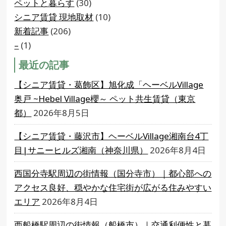
ペットと暮らす
(30)
シニア賃貸 現地取材
(10)
新着記事
(206)
–
(1)
最近の記事
【シニア賃貸・葛飾区】旭化成「ヘーベルVillage
奥戸 ~Hebel Village櫻～ ペット共生賃貸（東京
都）
2026年8月5日
【シニア賃貸・藤沢市】ヘーベルVillage湘南台4丁
目|サニーヒルズ湘南（神奈川県）
2026年8月4日
西国分寺駅周辺の街情報（国分寺市）｜都心部への
アクセス良好、穏やかな住宅街が広がる住みやすい
エリア
2026年8月4日
西船橋駅周辺の街情報（船橋市）｜交通利便性と暮