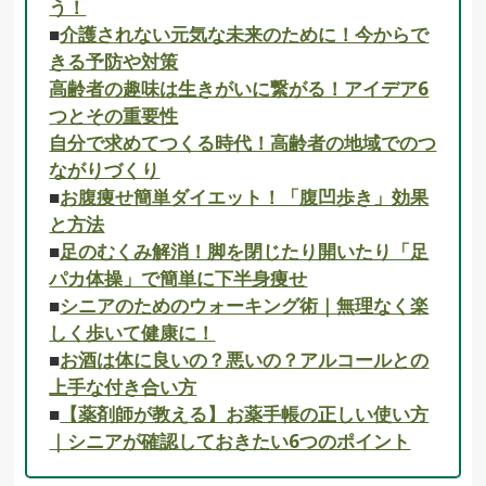
う！
■
介護されない元気な未来のために！今からで
きる予防や対策
高齢者の趣味は生きがいに繋がる！アイデア6
つとその重要性
自分で求めてつくる時代！高齢者の地域でのつ
ながりづくり
■
お腹痩せ簡単ダイエット！「腹凹歩き」効果
と方法
■
足のむくみ解消！脚を閉じたり開いたり「足
パカ体操」で簡単に下半身痩せ
■
シニアのためのウォーキング術｜無理なく楽
しく歩いて健康に！
■
お酒は体に良いの？悪いの？アルコールとの
上手な付き合い方
■
【薬剤師が教える】お薬手帳の正しい使い方
｜シニアが確認しておきたい6つのポイント