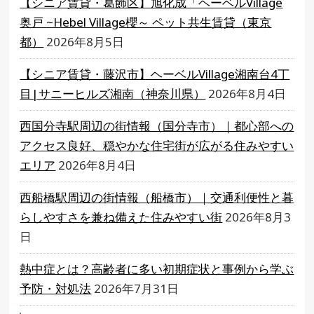
【シニア賃貸・葛飾区】旭化成「ヘーベルVillage
奥戸 ~Hebel Village櫻～ ペット共生賃貸（東京
都）
2026年8月5日
【シニア賃貸・藤沢市】ヘーベルVillage湘南台4丁
目|サニーヒルズ湘南（神奈川県）
2026年8月4日
西国分寺駅周辺の街情報（国分寺市）｜都心部への
アクセス良好、穏やかな住宅街が広がる住みやすい
エリア
2026年8月4日
西船橋駅周辺の街情報（船橋市）｜交通利便性と暮
らしやすさを兼ね備えた住みやすい街
2026年8月3
日
熱中症とは？高齢者に多い初期症状と事例から学ぶ
予防・対処法
2026年7月31日