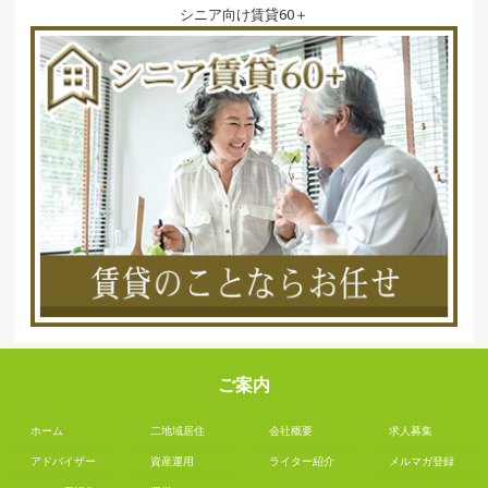
シニア向け賃貸60＋
ご案内
ホーム
二地域居住
会社概要
求人募集
アドバイザー
資産運用
ライター紹介
メルマガ登録