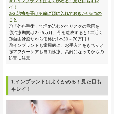
≫1.インプラントはよくかめる！見た目もキレ
イ！
≫2.治療を受ける前に頭に入れておきたい5つの
こと
①「外科手術」で埋め込むのでリスクの覚悟を
②治療期間は2～6カ月、骨を造成すると1年近く
③自由診療だから価格は1本30～70万円！
④インプラントも歯周病に、お手入れをきちんと
⑤アフターケアも自由診療、高齢になってからの
処置に注意
1.インプラントはよくかめる！見た目も
キレイ！