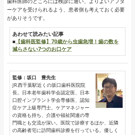
歯科医師のところには検診に通い、よりよいアフタ
ーケアを受けられるよう、患者側も考えておく必要
がありそうです。
あわせて読みたい記事
■
【歯科医監修】70歳から虫歯急増！歯の数を
減らさない7つのお口ケア
監修：坂口 豊先生
JR.西千葉駅近くの坂口歯科医院院
長。日本老年歯科学会認定医、日本
口腔インプラント学会専修医、認知
症ケア上級専門士。ケアマネジャー
の資格も持ち、介護や福祉関連の専
門職とも交流が深い。医院で診療するほか、近隣
の高齢者宅に訪問歯科診療を行っている。優しく