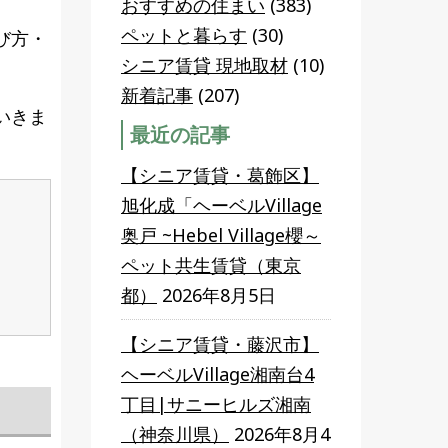
おすすめの住まい
(383)
ペットと暮らす
(30)
び方・
シニア賃貸 現地取材
(10)
新着記事
(207)
いきま
最近の記事
【シニア賃貸・葛飾区】
旭化成「ヘーベルVillage
奥戸 ~Hebel Village櫻～
ペット共生賃貸（東京
都）
2026年8月5日
【シニア賃貸・藤沢市】
ヘーベルVillage湘南台4
丁目|サニーヒルズ湘南
（神奈川県）
2026年8月4