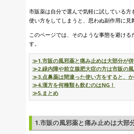
市販薬は自分で選んで気軽に試している方
使い方をしてしまうと、思わぬ副作用に見
このページでは、そのような事態を避ける
す。
≫1.市販の風邪薬と痛み止めは大部分が併
≫2.緑内障や前立腺肥大症の方は市販の
≫3.点鼻薬は間違った使い方をすると、
≫4.漢方を何種類も飲むのはNG！
≫5.まとめ
1.市販の風邪薬と痛み止めは大部