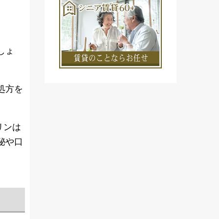
しょ
処方を
リンは
秘や口