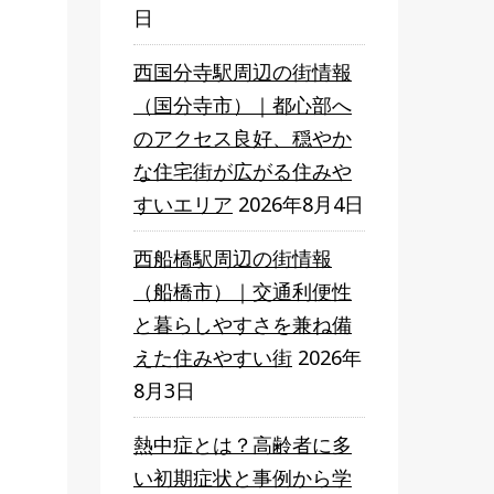
日
西国分寺駅周辺の街情報
（国分寺市）｜都心部へ
のアクセス良好、穏やか
な住宅街が広がる住みや
すいエリア
2026年8月4日
西船橋駅周辺の街情報
（船橋市）｜交通利便性
と暮らしやすさを兼ね備
えた住みやすい街
2026年
8月3日
熱中症とは？高齢者に多
い初期症状と事例から学