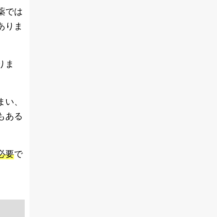
薬では
ありま
りま
まい、
もある
必要
で