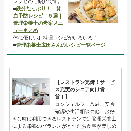
レシピのご紹介です。
■
鉄分たっぷり！「貧
血予防レシピ」５選｜
管理栄養士の考案メニ
ューまとめ
体に優しいお料理レシピがいろいろ！
■
管理栄養士広田さんのレシピ一覧ページ
【レストラン完備！サービ
ス充実のシニア向け賃
貸！】
コンシェルジュ常駐、安否
確認や生活相談の他、お好
きな時に利用できるレストランでは管理栄養士
による栄養のバランスがとれたお食事が楽しめ