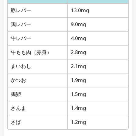
豚レバー
13.0mg
鶏レバー
9.0mg
牛レバー
4.0mg
牛もも肉（赤身）
2.8mg
まいわし
2.1mg
かつお
1.9mg
鶏卵
1.5mg
さんま
1.4mg
さば
1.2mg