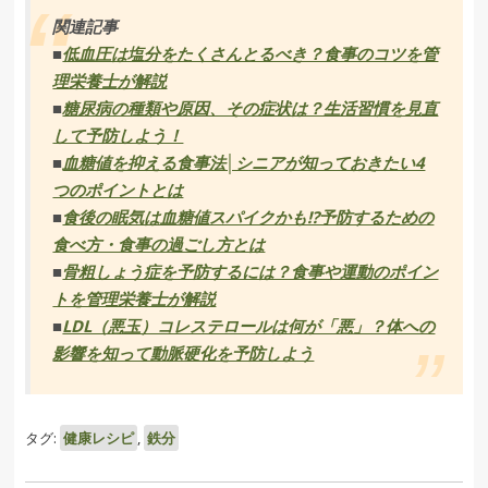
関連記事
■
低血圧は塩分をたくさんとるべき？食事のコツを管
理栄養士が解説
■
糖尿病の種類や原因、その症状は？生活習慣を見直
して予防しよう！
■
血糖値を抑える食事法│シニアが知っておきたい4
つのポイントとは
■
食後の眠気は血糖値スパイクかも!?予防するための
食べ方・食事の過ごし方とは
■
骨粗しょう症を予防するには？食事や運動のポイン
トを管理栄養士が解説
■
LDL（悪玉）コレステロールは何が「悪」？体への
影響を知って動脈硬化を予防しよう
タグ:
健康レシピ
,
鉄分