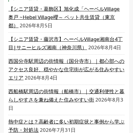
【シニア賃貸・葛飾区】旭化成「ヘーベルVillage
奥戸 ~Hebel Village櫻～ ペット共生賃貸（東京
都）
2026年8月5日
【シニア賃貸・藤沢市】ヘーベルVillage湘南台4丁
目|サニーヒルズ湘南（神奈川県）
2026年8月4日
西国分寺駅周辺の街情報（国分寺市）｜都心部への
アクセス良好、穏やかな住宅街が広がる住みやすい
エリア
2026年8月4日
西船橋駅周辺の街情報（船橋市）｜交通利便性と暮
らしやすさを兼ね備えた住みやすい街
2026年8月3
日
熱中症とは？高齢者に多い初期症状と事例から学ぶ
予防・対処法
2026年7月31日