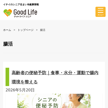
イチイのシニア住まい&健康情報
ホーム
トップページ
腸活
腸活
高齢者の便秘予防｜食事・水分・運動で腸内
環境を整える
2026年5月20日