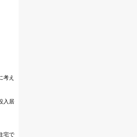
に考え
設入居
住宅で