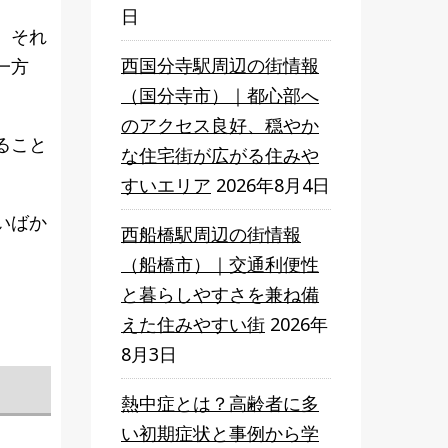
日
。それ
西国分寺駅周辺の街情報
一方
（国分寺市）｜都心部へ
のアクセス良好、穏やか
ること
な住宅街が広がる住みや
すいエリア
2026年8月4日
いばか
西船橋駅周辺の街情報
（船橋市）｜交通利便性
と暮らしやすさを兼ね備
えた住みやすい街
2026年
8月3日
熱中症とは？高齢者に多
い初期症状と事例から学