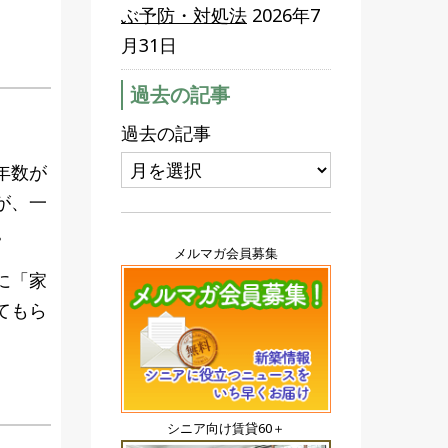
ぶ予防・対処法
2026年7
月31日
過去の記事
過去の記事
年数が
が、一
。
メルマガ会員募集
に「家
てもら
シニア向け賃貸60＋