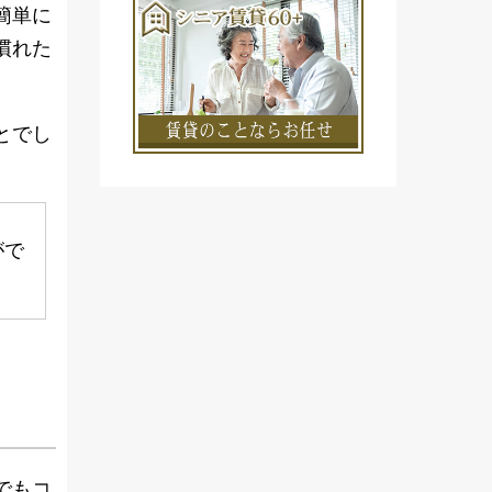
簡単に
慣れた
とでし
がで
でもコ