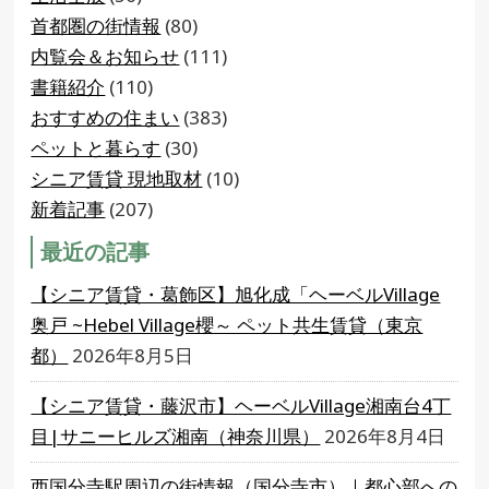
首都圏の街情報
(80)
内覧会＆お知らせ
(111)
書籍紹介
(110)
おすすめの住まい
(383)
ペットと暮らす
(30)
シニア賃貸 現地取材
(10)
新着記事
(207)
最近の記事
【シニア賃貸・葛飾区】旭化成「ヘーベルVillage
奥戸 ~Hebel Village櫻～ ペット共生賃貸（東京
都）
2026年8月5日
【シニア賃貸・藤沢市】ヘーベルVillage湘南台4丁
目|サニーヒルズ湘南（神奈川県）
2026年8月4日
西国分寺駅周辺の街情報（国分寺市）｜都心部への