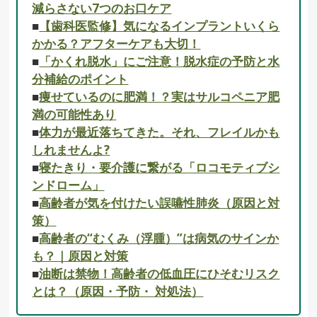
減らさない7つのお口ケア
■
【歯科医監修】気になるインプラントいくら
かかる？アフターケアも大切！
■
「かくれ脱水」にご注意！脱水症の予防と水
分補給のポイント
■
痩せているのに肥満！？実はサルコペニア肥
満の可能性あり
■
体力が最近落ちてきた。それ、フレイルかも
しれませんよ?
■
寝たきり・要介護に繋がる「ロコモティブシ
ンドローム」
■
高齢者が気を付けたい誤嚥性肺炎（原因と対
策）
■
高齢者の“むくみ（浮腫）”は病気のサインか
も？｜原因と対策
■
油断は禁物！高齢者の低血圧にひそむリスク
とは？（原因・予防・ 対処法）