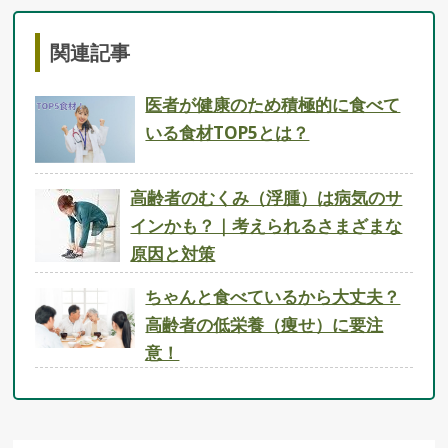
関連記事
医者が健康のため積極的に食べて
いる食材TOP5とは？
高齢者のむくみ（浮腫）は病気のサ
インかも？｜考えられるさまざまな
原因と対策
ちゃんと食べているから大丈夫？
高齢者の低栄養（痩せ）に要注
意！