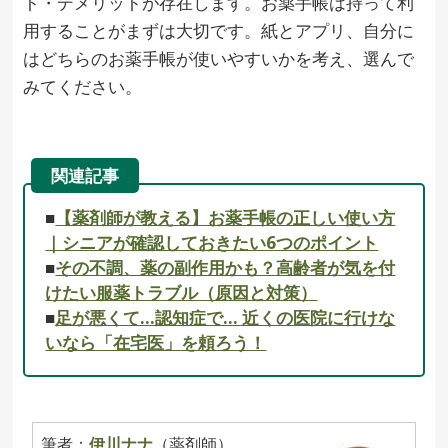
ト・デメリットが存在します。お薬手帳は持って利
用することがまずは大切です。紙とアプリ、自分に
はどちらのお薬手帳が使いやすいかを考え、選んで
みてください。
関連記事
■
【薬剤師が教える】お薬手帳の正しい使い方
｜シニアが確認しておきたい6つのポイント
■
その不調、薬の副作用かも？高齢者が気を付
けたい服薬トラブル（原因と対策）
■
足が悪くて…認知症で… 近くの医院に行けな
いなら「在宅医」を頼ろう！
筆者：
伊川ナナ
（薬剤師）