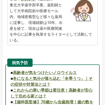
東北大学薬学部卒業。薬剤師と
して大学病院前や医療モール
内、地域密着型など様々な薬局
に従事し、現場経験は10年。出
産を経て、現在は薬や医療関連
を中心に記事を執筆するライターとして活動して
いる。
病気予防
■
高齢者が気をつけたいノロウイルス
■
冬になると気分が落ち込む「冬季うつ」｜そ
の症状や対策法とは？
■
これからの寒い季節は要注意！高齢者が安心
して住める家とは？
■
【歯科医監修】70歳から虫歯急増！歯の数を