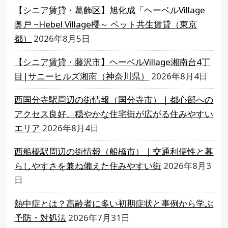
【シニア賃貸・葛飾区】旭化成「ヘーベルVillage
奥戸 ~Hebel Village櫻～ ペット共生賃貸（東京
都）
2026年8月5日
【シニア賃貸・藤沢市】ヘーベルVillage湘南台4丁
目|サニーヒルズ湘南（神奈川県）
2026年8月4日
西国分寺駅周辺の街情報（国分寺市）｜都心部への
アクセス良好、穏やかな住宅街が広がる住みやすい
エリア
2026年8月4日
西船橋駅周辺の街情報（船橋市）｜交通利便性と暮
らしやすさを兼ね備えた住みやすい街
2026年8月3
日
熱中症とは？高齢者に多い初期症状と事例から学ぶ
予防・対処法
2026年7月31日