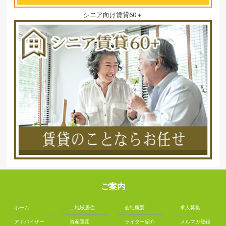
シニア向け賃貸60＋
ご案内
ホーム
二地域居住
会社概要
求人募集
アドバイザー
資産運用
ライター紹介
メルマガ登録