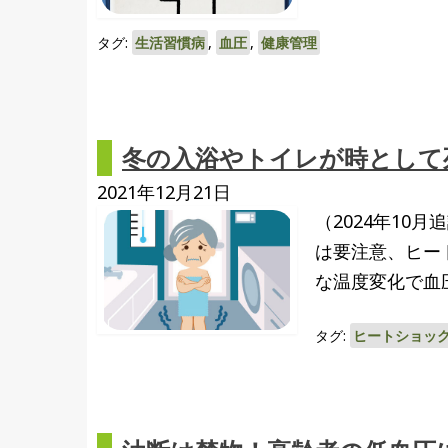
タグ:
生活習慣病
,
血圧
,
健康管理
冬の入浴やトイレが時として
2021年12月21日
（2024年10
は要注意、ヒー
な温度変化で血
タグ:
ヒートショッ