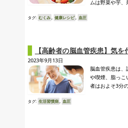
ムは野菜や芋、
タグ:
むくみ
,
健康レシピ
,
血圧
【高齢者の脳血管疾患】気を
2023年9月13日
脳血管疾患は、
や喫煙、脂っこ
者はおよそ3分
タグ:
生活習慣病
,
血圧