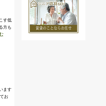
こす低
る方も
む
います
えてお