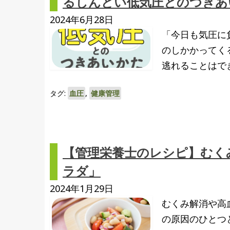
るしんどい低気圧とのつきあ
2024年6月28日
「今日も気圧に
のしかかってく
逃れることはで
タグ:
血圧
,
健康管理
【管理栄養士のレシピ】むく
ラダ」
2024年1月29日
むくみ解消や高
の原因のひとつ