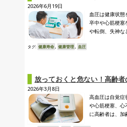
2026年6月19日
血圧は健康状態
卒中や心筋梗塞
や転倒、失神な
タグ:
健康寿命
,
健康管理
,
血圧
放っておくと危ない！高齢者
2026年3月8日
高血圧は自覚症
や心筋梗塞、心
に高齢者は、加