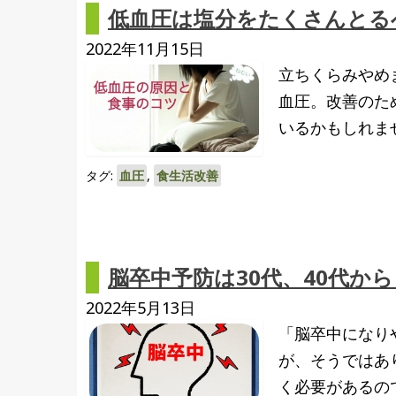
低血圧は塩分をたくさんとる
2022年11月15日
立ちくらみやめ
血圧。改善のた
いるかもしれま
タグ:
血圧
,
食生活改善
脳卒中予防は30代、40代か
2022年5月13日
「脳卒中になり
が、そうではあ
く必要があるので