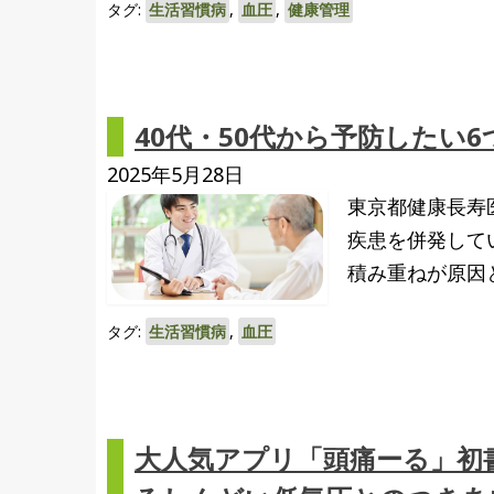
タグ:
生活習慣病
,
血圧
,
健康管理
40代・50代から予防したい
2025年5月28日
東京都健康長寿
疾患を併発して
積み重ねが原因と
タグ:
生活習慣病
,
血圧
大人気アプリ「頭痛ーる」初