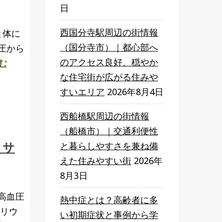
日
西国分寺駅周辺の街情報
と体に
（国分寺市）｜都心部へ
圧から
のアクセス良好、穏やか
む
な住宅街が広がる住みや
すいエリア
2026年8月4日
西船橋駅周辺の街情報
（船橋市）｜交通利便性
りサ
と暮らしやすさを兼ね備
えた住みやすい街
2026年
8月3日
高血圧
熱中症とは？高齢者に多
カリウ
い初期症状と事例から学