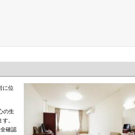
岩に位
心の生
ます。
安全確認