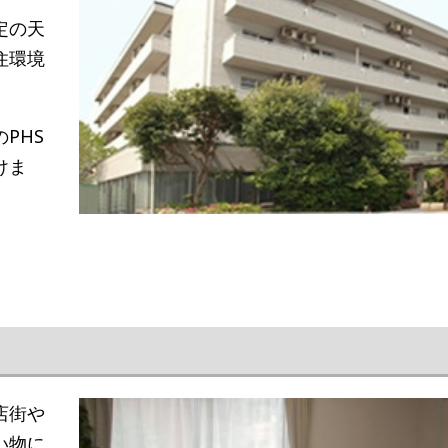
定の天
住環境
PHS
けま
店街や
い物に