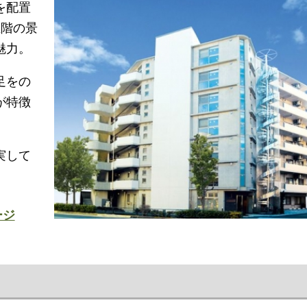
を配置
上階の景
魅力。
足をの
が特徴
実して
ージ