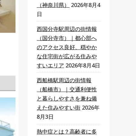
（神奈川県）
2026年8月4
日
西国分寺駅周辺の街情報
（国分寺市）｜都心部へ
のアクセス良好、穏やか
な住宅街が広がる住みや
すいエリア
2026年8月4日
西船橋駅周辺の街情報
（船橋市）｜交通利便性
と暮らしやすさを兼ね備
えた住みやすい街
2026年
8月3日
熱中症とは？高齢者に多