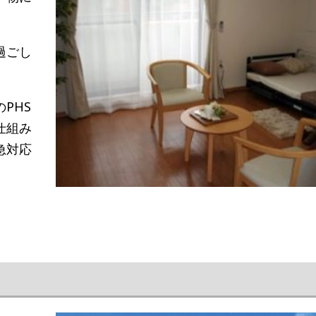
過ごし
PHS
仕組み
急対応