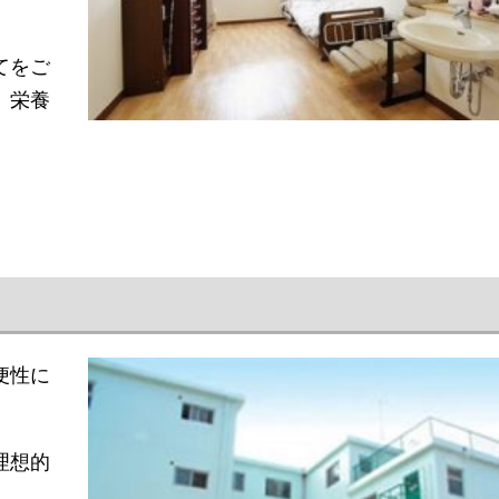
てをご
、栄養
便性に
理想的