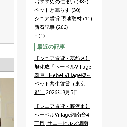
おすすめの住まい
(383)
ペットと暮らす
(30)
シニア賃貸 現地取材
(10)
新着記事
(206)
–
(1)
最近の記事
【シニア賃貸・葛飾区】
旭化成「ヘーベルVillage
奥戸 ~Hebel Village櫻～
ペット共生賃貸（東京
都）
2026年8月5日
【シニア賃貸・藤沢市】
ヘーベルVillage湘南台4
丁目|サニーヒルズ湘南