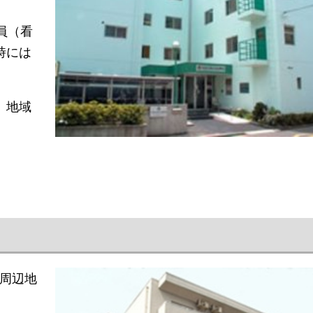
員（看
時には
、地域
や周辺地