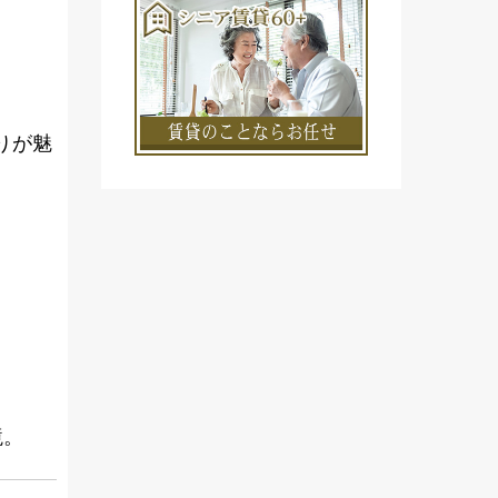
りが魅
境。