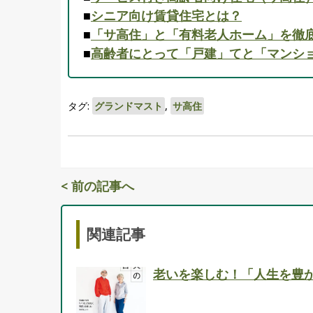
■
シニア向け賃貸住宅とは？
■
「サ高住」と「有料老人ホーム」を徹
■
高齢者にとって「戸建」てと「マンシ
タグ:
グランドマスト
,
サ高住
< 前の記事へ
関連記事
老いを楽しむ！「人生を豊