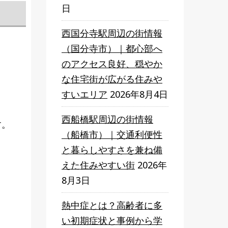
日
西国分寺駅周辺の街情報
（国分寺市）｜都心部へ
のアクセス良好、穏やか
な住宅街が広がる住みや
すいエリア
2026年8月4日
西船橋駅周辺の街情報
す。
（船橋市）｜交通利便性
と暮らしやすさを兼ね備
えた住みやすい街
2026年
8月3日
熱中症とは？高齢者に多
い初期症状と事例から学