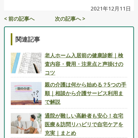
2021年12月11日
< 前の記事へ
次の記事へ >
関連記事
老人ホーム入居前の健康診断｜検
査内容・費用・注意点と声掛けの
コツ
親の介護は何から始める？5つの手
順｜相談から介護サービス利用ま
で解説
通院が難しい高齢者も安心！在宅
医療＆訪問リハビリで自宅ケアを
充実｜まとめ