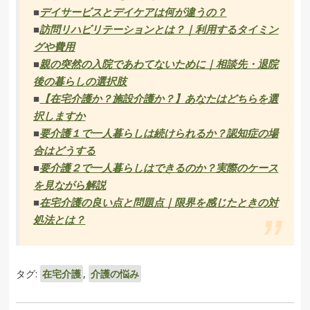
■
デイサービスとデイケアは何が違うの？
■
訪問リハビリテーションとは？｜利用するタイミン
グや費用
■
親の突然の入院であわてないために｜相談先・退院
後の暮らしの選択肢
■
【在宅介護か？施設介護か？】あなたはどちらを選
択しますか
■
要介護１で一人暮らしは続けられるか？認知症の場
合はどうする
■
要介護２で一人暮らしはできるのか？実際のケース
を見ながら解説
■
在宅介護の良い点と問題点｜限界を感じたときの対
処法とは？
タグ:
在宅介護
,
介護の悩み