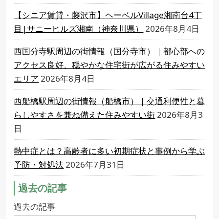
【シニア賃貸・藤沢市】ヘーベルVillage湘南台4丁
目|サニーヒルズ湘南（神奈川県）
2026年8月4日
西国分寺駅周辺の街情報（国分寺市）｜都心部への
アクセス良好、穏やかな住宅街が広がる住みやすい
エリア
2026年8月4日
西船橋駅周辺の街情報（船橋市）｜交通利便性と暮
らしやすさを兼ね備えた住みやすい街
2026年8月3
日
熱中症とは？高齢者に多い初期症状と事例から学ぶ
予防・対処法
2026年7月31日
過去の記事
過去の記事