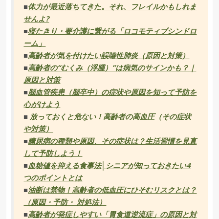
■
体力が最近落ちてきた。それ、フレイルかもしれま
せんよ?
■
寝たきり・要介護に繋がる「ロコモティブシンドロ
ーム」
■
高齢者が気を付けたい誤嚥性肺炎（原因と対策）
■
高齢者の“むくみ（浮腫）”は病気のサインかも？｜
原因と対策
■
脳血管疾患（脳卒中）の症状や原因を知って予防を
心がけよう
■
放っておくと危ない！高齢者の高血圧（その症状
や対策）
■
糖尿病の種類や原因、その症状は？生活習慣を見直
して予防しよう！
■
血糖値を抑える食事法│シニアが知っておきたい4
つのポイントとは
■
油断は禁物！高齢者の低血圧にひそむリスクとは？
（原因・予防・ 対処法）
■
高齢者が発症しやすい「胃食道逆流症」の原因と対