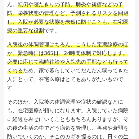
ん。
転倒や寝たきりの予防、肺炎や褥瘡などの予
防、栄養状態の管理など、予測されるリスクを回避
し、入院が必要な状態を未然に防ぐことも、在宅医
療の重要な役割
です。
入院後の体調管理はちろん、こうした定期診療のほ
か、緊急時には365日、24時間体制で対応します。
必要に応じて臨時往診や入院先の手配なども行って
くれる
ため、家で暮らしていてだんだん弱ってきた
人にとって、在宅医療はとてもありがたいもので
す。
そのほか、入院後の体調管理や症状の確認などに
も、在宅医療が頼りになります。入院していた病院
に経過をみせにいくことももちろんありますが、そ
の後の生活の中でどう病気を管理し、再発や衰弱を
防いでいくのか、そこのカギを握るのは、日々の生