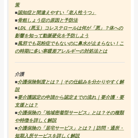
策
■
認知症と間違えやすい「老人性うつ」
■
骨粗しょう症の原因と予防法
■
LDL（悪玉）コレステロールは何が「悪」？体への
影響を知って動脈硬化を予防しよう
■
風邪でも花粉症でもないのに鼻水が止まらない！こ
の時期に多い寒暖差アレルギーの対処法とは
介護
■
介護保険制度とは？｜その仕組みを分かりやすく解
説
■
要介護認定の申請から認定までの流れ｜要介護・要
支援とは？
■
介護保険の「地域密着型サービス」とは？その種類
や特徴を詳しく解説
■
介護保険の「居宅サービス」とは？｜訪問・通所・
短期入所サービスを詳しく解説