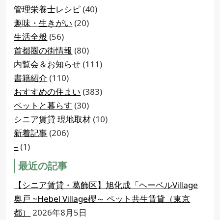
管理栄養士レシピ
(40)
趣味・生きがい
(20)
生活全般
(56)
首都圏の街情報
(80)
内覧会＆お知らせ
(111)
書籍紹介
(110)
おすすめの住まい
(383)
ペットと暮らす
(30)
シニア賃貸 現地取材
(10)
新着記事
(206)
–
(1)
最近の記事
【シニア賃貸・葛飾区】旭化成「ヘーベルVillage
奥戸 ~Hebel Village櫻～ ペット共生賃貸（東京
都）
2026年8月5日