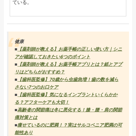
ている。
健康
■
【薬剤師が教える】お薬手帳の正しい使い方｜シニ
アが確認しておきたい6つのポイント
■
【薬剤師が教える】お薬手帳アプリとは？紙とアプ
リはどちらがおすすめ？
■
【歯科医監修】70歳から虫歯急増！歯の数を減ら
さない7つのお口ケア
■
【歯科医監修】気になるインプラントいくらかか
る？アフターケアも大切！
■
高齢者の関節痛は冬に悪化する！膝・腰・肩の関節
痛対策とは
■
痩せているのに肥満！？実はサルコペニア肥満の可
能性あり