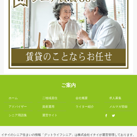
ご案内
ホーム
二地域居住
会社概要
求人募集
アドバイザー
資産運用
ライター紹介
メルマガ登録
シニア用語集
運営サイト
イチイのシニア住まいの情報「グットライフシニア」は株式会社イチイが運営管理しております。